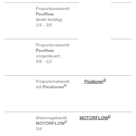
Proportionalventil
Posiflow
direkt betätigt,
1/4 - 3/8
Proportionalventil
Posiflow
vorgesteuert,
3/8 - 1/2
D
Proportionalventil
Positioner
D
mit
Positioner
D
Motorregelventil
MOTORFLOW
D
MOTORFLOW
3/4