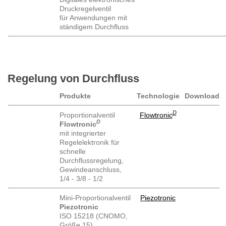
Druckregelventil
für Anwendungen mit
ständigem Durchfluss
Regelung von Durchfluss
Produkte
Technologie
Download
D
Proportionalventil
Flowtronic
D
Flowtronic
mit integrierter
Regelelektronik für
schnelle
Durchflussregelung,
Gewindeanschluss,
1/4 - 3/8 - 1/2
Mini-Proportionalventil
Piezotronic
Piezotronic
ISO 15218 (CNOMO,
Größe 15)