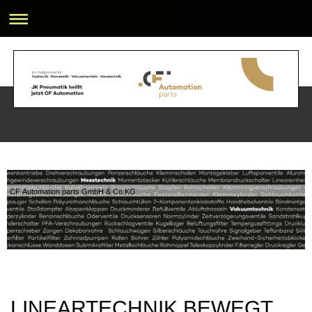
CF Automation parts GmbH & Co.KG
LINEARTECHNIK BEWEGT