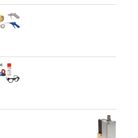
RPA 18-10
-20