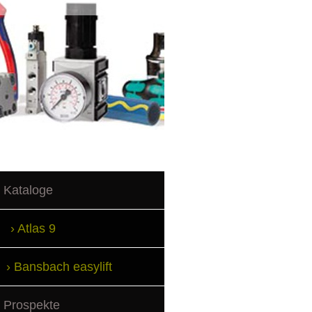
Kataloge
Atlas 9
Bansbach easylift
Prospekte