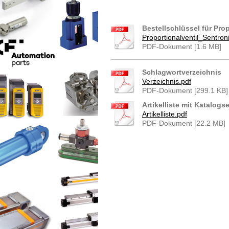
DRPA 12-10 DRPA 12-12 DRPA 10-1 DRPA 10-6
DRPA 10-10
Bestellschlüssel für Pro
Proportionalventil_Sentron
PDF-Dokument [1.6 MB]
Schlagwortverzeichnis
Verzeichnis.pdf
PDF-Dokument [299.1 KB]
Artikelliste mit Katalogse
Artikelliste.pdf
PDF-Dokument [22.2 MB]
D1A00A D1A50A D1A50AL D1B01 
D1B10 D1B10A D2B07A E14B10AZ 
E1B01A E1B01AM-3/8 E1B01AZ-3/8
E1B10A E1B10D E1B12A E1B16A E
E1B45A
E1B50 E1B50A E2B01A E2B05A E2
E2B30A E2B35A E3B02D E3B06 E3
E7B06A-EPDM ED1B01AM-3/8 ED1
EHP1B140A EHP1B150A EHP1B200