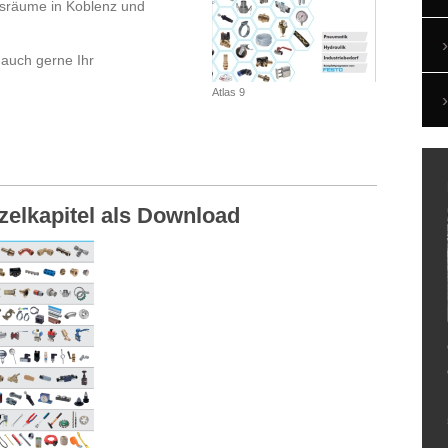
sräume in Koblenz und
 auch gerne Ihr
Atlas 9
nzelkapitel als Download