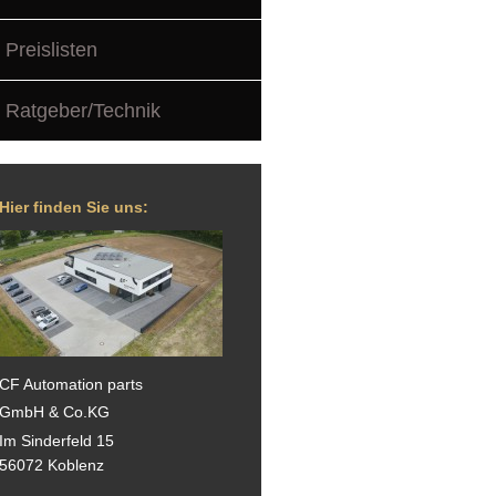
Preislisten
Ratgeber/Technik
Hier finden Sie uns:
CF Automation parts
GmbH & Co.KG
Im Sinderfeld 15
56072 Koblenz