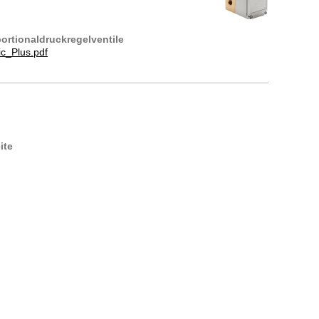
portionaldruckregelventile
ic_Plus.pdf
ite
D1B01A D1B02A D1B03AM D1B06 D1B06A D1B08 D1B08A
E1A00A E1A00-B01A E1A00-B10A E1A10A E1A50A E1B01
 E1B02A E1B03A E1B06 E1B06A E1B08 E1B08A E1B10
1B20 E1B20A E1B20AZ-PN40 E1B25A E1B35A E1B40A
B10 E2B10A E2B10C E2B12C E2B12C_PN20 E2B20A
B06A E3B06AL E3B06D E3B06L E3B10D E3B16D E4B06
B10A EFL6B20A EHP1B080A EHP1B100A EHP1B125A
A EHP1B205A EHP1B250A EHP1B300A EHP1B350A