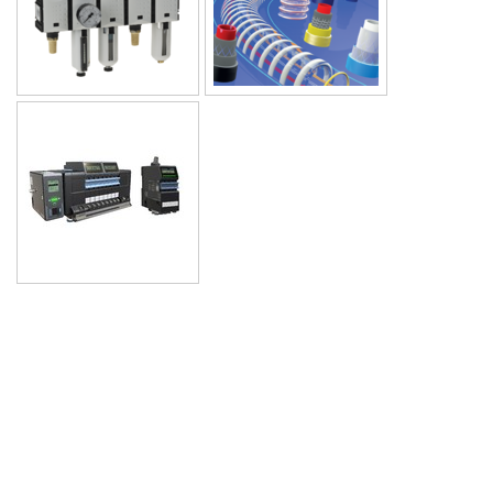
Absperrklappen, Absperr- und Rückschlagventile, Arbeitsschutz, Armaturen, Bimetallthermometer,
Differenzdruckmessgeräte, Druckluftarmaturen, Druckluftaufbereitung, Druckluftbehälter, Druckluftzubehör, Druckluftfilter,
Druckluftnebelöler, Druckluftschläuche, Druckluftsteuerventile, pneumatische Ventile und
Steuerungen, Druckluftwartungseinheiten, Druckluftwerkzeuge, Druckminderer, Druckschalter, Druck- und
Temperaturmesstechnik,
Membrandruckschalter, Edelstahlarmaturen, Edelstahlarmaturen für die chemische Industrie, Edelstahlarmaturen für die
Lebensmittelindustrie, Feuerwehrarmaturen, Filter, GARDENA®, Gewindefitttings,Hydraulikarmaturen, Kamlock-
Kupplungen, Kompressoren, Kugelhähne, Kugelhähne aus Edelstahl, Kupplungen,
Kunststoffrohre, Kunststoffrohrleitungen, Kunststoffschläuche, Magnetventile, Manometer, tragbare Manometer, Pneumatik-
Aggregate, Vorschubeinheiten usw. und komplette pneumatische Steuerungen, Pneumatik-Antriebe, Pneumatik-Bauteile,