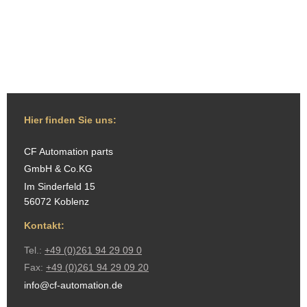
Pneumatik-Komponenten, Pneumatikleitungen, Pneumatikleitungsverbindungen,
Pneumatikschläuche, Pneumatikventile, Pneumatikzylinder, Polyurethanschläuche, Räder und Rollen,
Rohrverschraubungen, Rohrverschraubungen aus Edelstahl, Schlauchkupplungen, Schmier- und Wartungsgeräte für
Pneumatik, Hydraulikaggregate und komplette ölhydraulische Anlagen, Schmutzfänger,
Schnellverschlusskupplungen, Sicherheitsventile, Überströmventile, sonstige Geräte für Pneumatik,
Steckverschraubungen, Teflon®-Schläuche, druckluftbetriebene Vakuumpumpen, Ventile, fernbetätigte
Ventile,Verschraubungen, Wartung und Service von Kompressoren und Druckluftanlagen, Zylinder
Hier finden Sie uns:
CF Automation parts
GmbH & Co.KG
Im Sinderfeld 15
56072 Koblenz
Kontakt:
Tel.:
+49 (0)261 94 29 09 0
Fax:
+49 (0)261 94 29 09 20
info@cf-automation.de