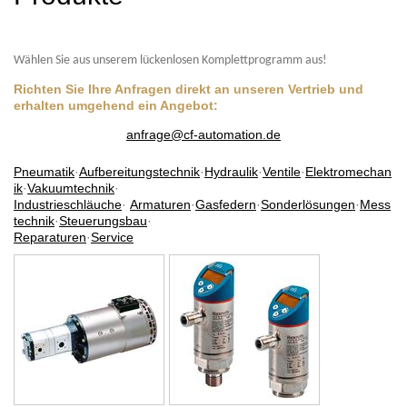
Wählen Sie aus unserem lückenlosen Komplettprogramm aus!
Richten Sie Ihre Anfragen direkt an unseren Vertrieb und
erhalten umgehend ein Angebot:
anfrage@cf-automation.de
Pneumatik
·
Aufbereitungstechnik
·
Hydraulik
·
Ventile
·
Elektromechan
ik
·
Vakuumtechnik
·
Industrieschläuche
·
Armaturen
·
Gasfedern
·
Sonderlösungen
·
Mess
technik
·
Steuerungsbau
·
Reparaturen
·
Service