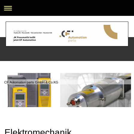
CF Automation parts GmbH & Co.KG
Elektromechanik