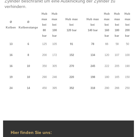
Zylinder beschränkt um eine Ausknickung der Zylinder zu
verhindern.
Hub
Hub
Hub
Hub
Hub
max
max
Hub max
Hub max
max
max
max
Ø
Ø
bei
bei
bei
bei
bei
bei
bei
Kolben
Kolbenstange
80
100
120 bar
140 bar
160
180
200
bar
bar
bar
bar
bar
13
6
125
105
91
78
66
58
50
16
8
200
172
152
134
120
107
100
16
10
350
305
270
245
222
205
190
19
10
290
246
220
198
180
165
150
24
14
450
395
352
318
290
266
250
Hier finden Sie uns: