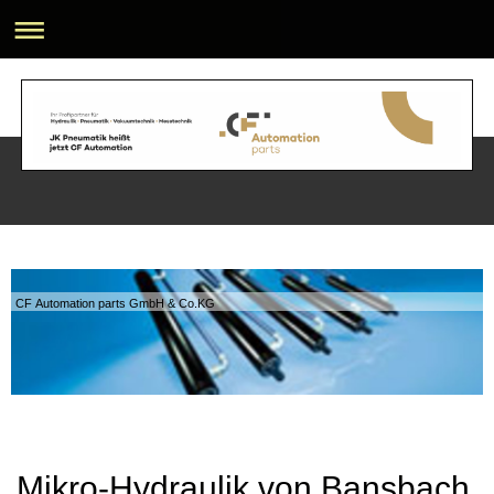
CF Automation parts GmbH & Co.KG
Mikro-Hydraulik von Bansbach