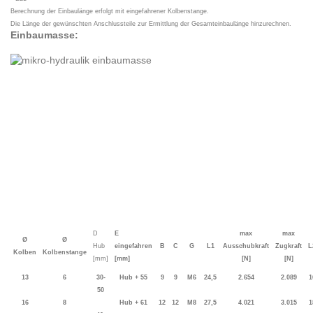
Berechnung der Einbaulänge erfolgt mit eingefahrener Kolbenstange.
Die Länge der gewünschten Anschlussteile zur Ermittlung der Gesamteinbaulänge hinzurechnen.
Einbaumasse:
D
E
max
max
Ø
Ø
Hub
eingefahren
B
C
G
L1
Ausschubkraft
Zugkraft
L
Kolben
Kolbenstange
[mm]
[mm]
[N]
[N]
13
6
30-
Hub + 55
9
9
M6
24,5
2.654
2.089
1
50
16
8
Hub + 61
12
12
M8
27,5
4.021
3.015
1