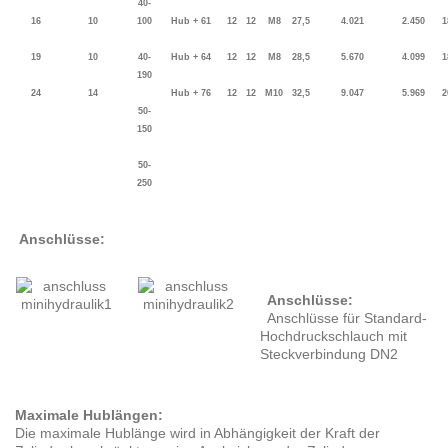
40-
16
10
100
Hub + 61
12
12
M8
27,5
4.021
2.450
1
19
10
40-
Hub + 64
12
12
M8
28,5
5.670
4.099
1
190
24
14
Hub + 76
12
12
M10
32,5
9.04
7
5.969
2
50-
150
50-
250
Anschlüsse:
Anschlüsse:
Anschlüsse für Standard-
Hochdruckschlauch mit
Steckverbindung DN2
Maximale Hublängen:
Die maximale Hublänge wird in Abhängigkeit der Kraft der