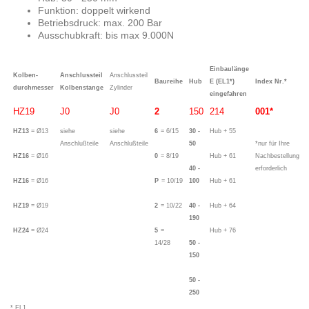
Funktion: doppelt wirkend
Betriebsdruck: max. 200 Bar
Ausschubkraft: bis max 9.000N
Einbaulänge
Kolben-
Anschlussteil
Anschlussteil
Baureihe
Hub
E (EL1*)
Index Nr.*
durchmesser
Kolbenstange
Zylinder
eingefahren
HZ19
J0
J0
2
150
214
001*
HZ13
= Ø13
siehe
siehe
6
= 6/15
30 -
Hub + 55
Anschlußteile
Anschlußteile
50
*nur für Ihre
HZ16
= Ø16
0
= 8/19
Hub + 61
Nachbestellung
40 -
erforderlich
HZ16
= Ø16
P
= 10/19
100
Hub + 61
HZ19
= Ø19
2
= 10/22
40 -
Hub + 64
190
HZ24
= Ø24
5
=
Hub + 76
14/28
50 -
150
50 -
250
* EL1